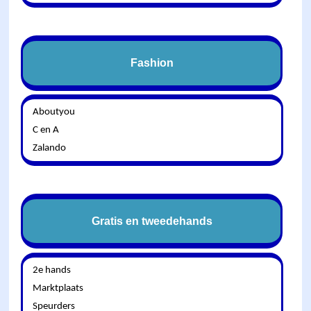
Fashion
Aboutyou
C en A
Zalando
Gratis en tweedehands
2e hands
Marktplaats
Speurders